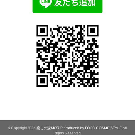
©Copyright2026
癒しの森MORIP produced by FOOD COSME STYLE
.All
Rights Reserved.