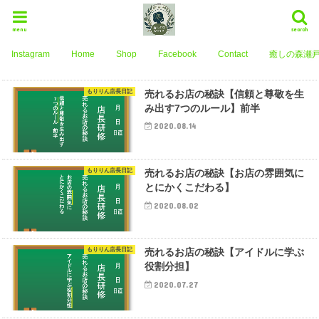
menu
search
Instagram
Home
Shop
Facebook
Contact
癒しの森瀬戸
もりりん店長日記
売れるお店の秘訣【信頼と尊敬を生
み出す7つのルール】前半
2020.08.14
もりりん店長日記
売れるお店の秘訣【お店の雰囲気に
とにかくこだわる】
2020.08.02
もりりん店長日記
売れるお店の秘訣【アイドルに学ぶ
役割分担】
2020.07.27